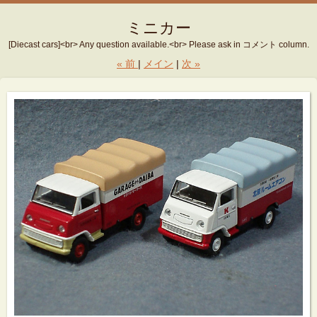
ミニカー
[Diecast cars]<br> Any question available.<br> Please ask in コメント column.
«
前
メイン
次
»