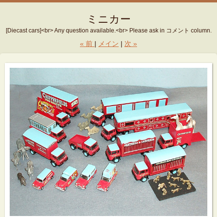
ミニカー
[Diecast cars]<br> Any question available.<br> Please ask in コメント column.
«
前
メイン
次
»