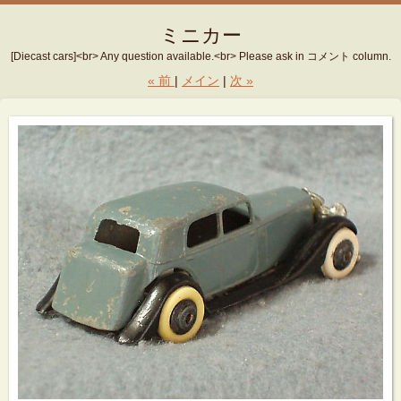
ミニカー
[Diecast cars]<br> Any question available.<br> Please ask in コメント column.
«
前
メイン
次
»