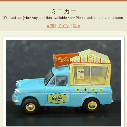
ミニカー
[Diecast cars]<br> Any question available.<br> Please ask in コメント column.
«
前
メイン
次
»