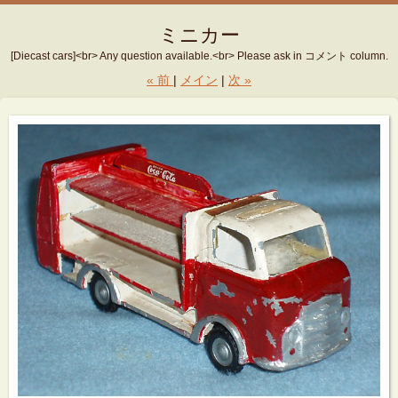
ミニカー
[Diecast cars]<br> Any question available.<br> Please ask in コメント column.
«
前
メイン
次
»