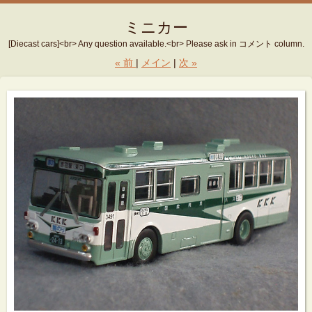
ミニカー
[Diecast cars]<br> Any question available.<br> Please ask in コメント column.
«
前
メイン
次
»