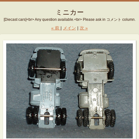
ミニカー
[Diecast cars]<br> Any question available.<br> Please ask in コメント column.
«
前
メイン
次
»