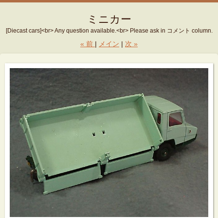
ミニカー
[Diecast cars]<br> Any question available.<br> Please ask in コメント column.
«
前
メイン
次
»