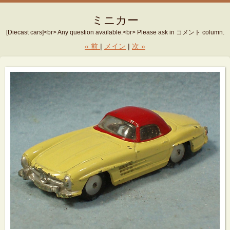
ミニカー
[Diecast cars]<br> Any question available.<br> Please ask in コメント column.
«
前
メイン
次
»