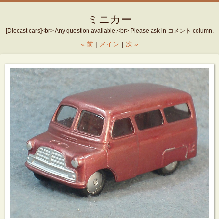
ミニカー
[Diecast cars]<br> Any question available.<br> Please ask in コメント column.
«
前
メイン
次
»