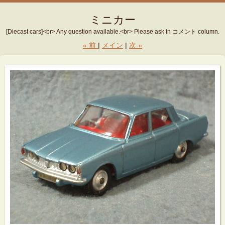
ミニカー
[Diecast cars]<br> Any question available.<br> Please ask in コメント column.
«
前
メイン
次
»