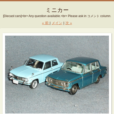
ミニカー
[Diecast cars]<br> Any question available.<br> Please ask in コメント column.
«
前
メイン
次
»