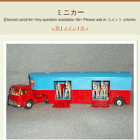
ミニカー
[Diecast cars]<br> Any question available.<br> Please ask in コメント column.
«
前
メイン
次
»