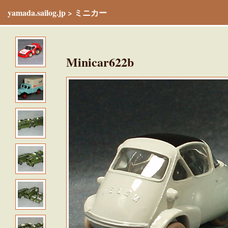
yamada.sailog.jp
>
ミニカー
Minicar622b