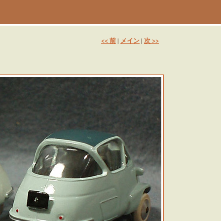
<< 前
メイン
次 >>
|
|