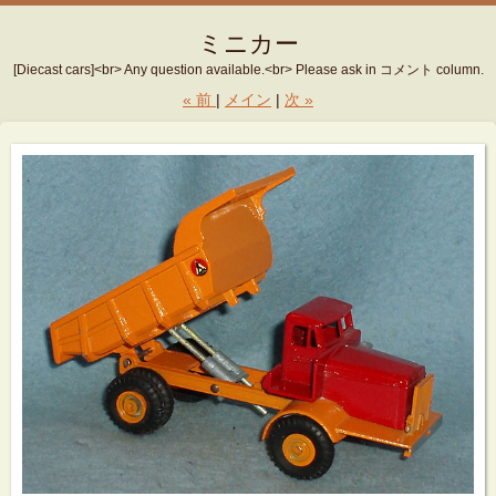
ミニカー
[Diecast cars]<br> Any question available.<br> Please ask in コメント column.
«
前
メイン
次
»