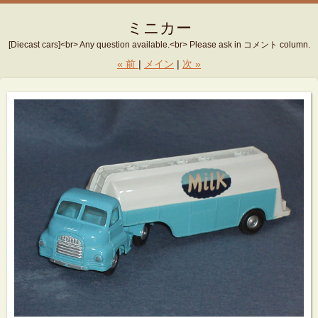
ミニカー
[Diecast cars]<br> Any question available.<br> Please ask in コメント column.
«
前
メイン
次
»