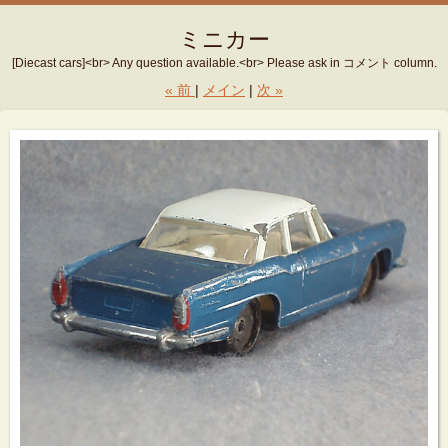
ミニカー
[Diecast cars]<br> Any question available.<br> Please ask in コメント column.
«
前
メイン
次
»