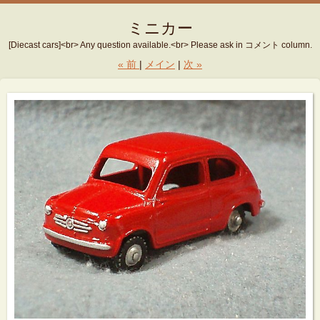
ミニカー
[Diecast cars]<br> Any question available.<br> Please ask in コメント column.
«
前
メイン
次
»