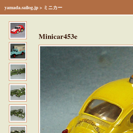
yamada.sailog.jp
>
ミニカー
Minicar453e