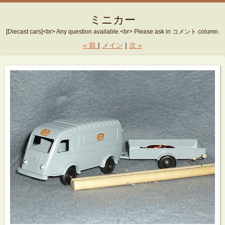
ミニカー
[Diecast cars]<br> Any question available.<br> Please ask in コメント column.
«
前
メイン
次
»