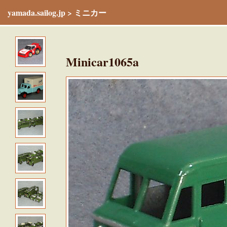
yamada.sailog.jp
>
ミニカー
Minicar1065a