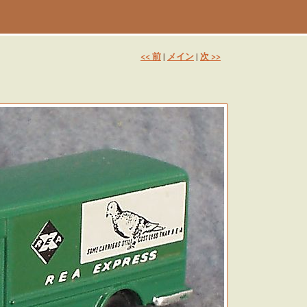
<< 前
メイン
次 >>
|
|